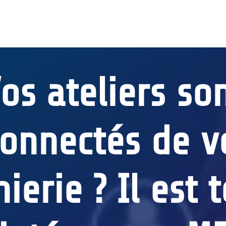
os ateliers so
onnectés de v
ierie ? Il est