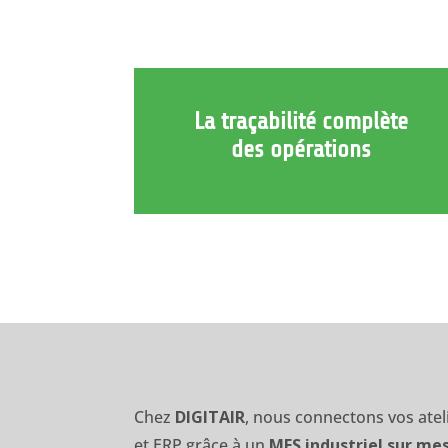
La traçabilité complète
des opérations
Chez
DIGITAIR
, nous connectons vos ate
et ERP grâce à un
MES industriel sur me