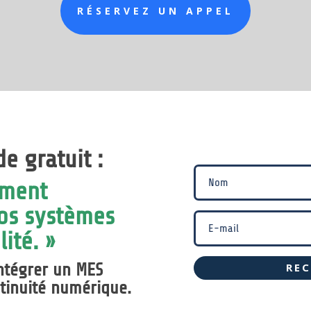
RÉSERVEZ UN APPEL
de gratuit :
mment
vos systèmes
lité. »
ntégrer un MES
REC
ntinuité numérique.