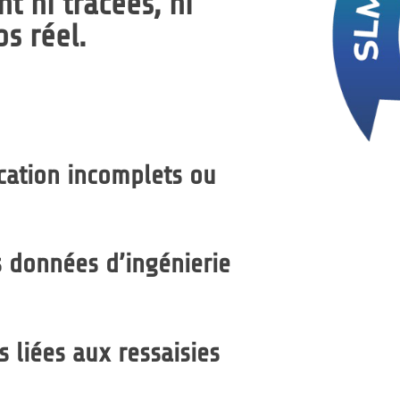
ont
ni tracées, ni
s réel
.
cation incomplets ou
s données d’ingénierie
 liées aux ressaisies