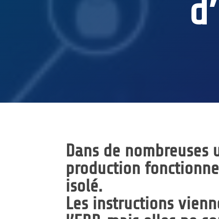
d
Dans de nombreuses us
production fonctionn
isolé
.
Les instructions vien