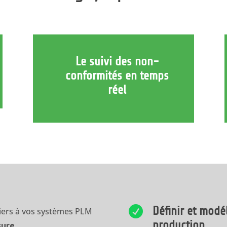
Le suivi des non-
conformités en temps
réel

Définir et modé
liers à vos systèmes PLM
production
sure
.