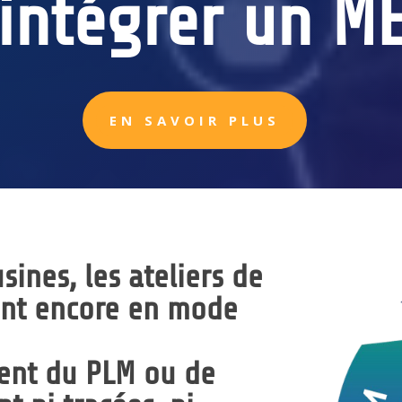
’intégrer un ME
EN SAVOIR PLUS
ines, les ateliers de
ent encore
en mode
nent du PLM ou de