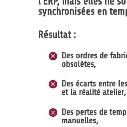
l’ERP, mais elles ne s
synchronisées en temp
Résultat :
Des ordres de fabri

obsolètes,
Des écarts entre le

et la réalité atelier,
Des pertes de temps

manuelles,