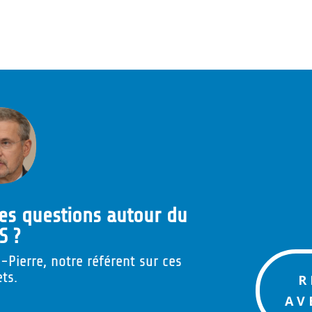
es questions autour du
S ?
Pierre, notre référent sur ces
ets.
R
AV