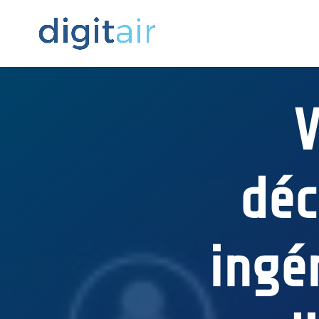
V
déc
ingén