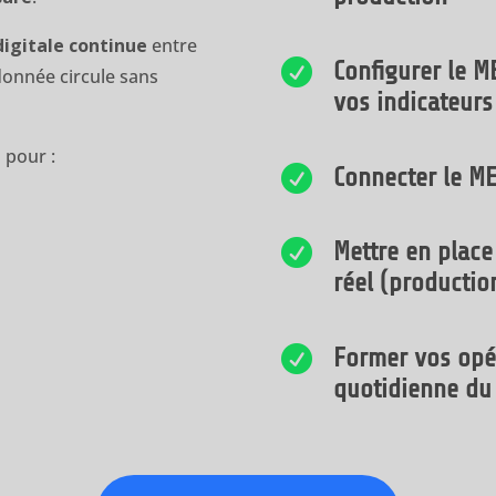
digitale continue
entre

Configurer le ME
 donnée circule sans
vos indicateur
pour :

Connecter le M

Mettre en place
réel (productio

Former vos opér
quotidienne du