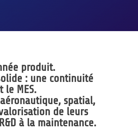
nnée produit.
solide : une
continuité
t le MES
.
aéronautique, spatial,
valorisation de leurs
 R&D à la maintenance.